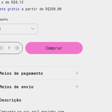
x
de
R$8,13
ete grátis
a partir de
R$350,00
manho
Meios de pagamento
Meios de envio
Descrição
Camiseta na cor azul marinho com