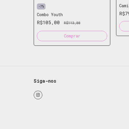
Cami
-
7
%
R$7
rea
Combo Youth
R$105,00
R$113,00
Comprar
Siga-nos