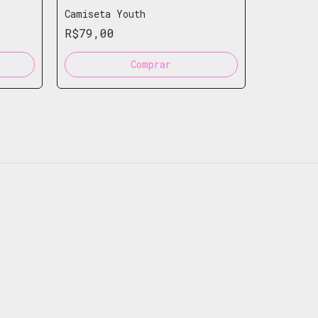
Camiseta Youth
R$79,00
-
5
%
Ringer T
Comprar
R$122,