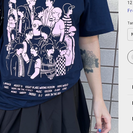
12
Fr
Ta