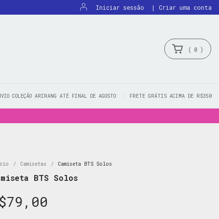
Iniciar sessão
|
Criar uma conta
(
0
)
NVIO COLEÇÃO ARIRANG ATÉ FINAL DE AGOSTO
FRETE GRÁTIS ACIMA DE R$350
cio
/
Camisetas
/
Camiseta BTS Solos
amiseta BTS Solos
$79,00