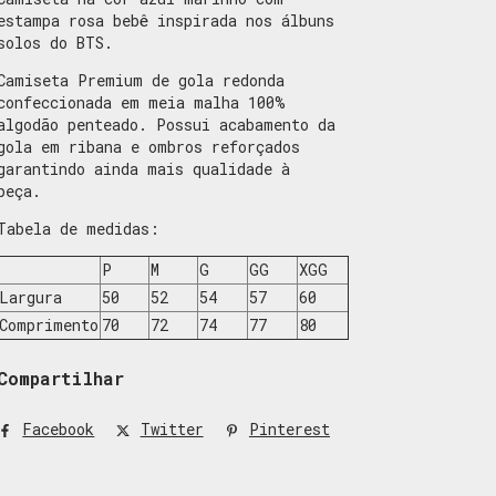
estampa rosa bebê inspirada nos álbuns
solos do BTS.
Camiseta Premium de gola redonda
confeccionada em meia malha 100%
algodão penteado. Possui acabamento da
gola em ribana e ombros reforçados
garantindo ainda mais qualidade à
peça.
Tabela de medidas:
P
M
G
GG
XGG
Largura
50
52
54
57
60
Comprimento
70
72
74
77
80
Compartilhar
Facebook
Twitter
Pinterest