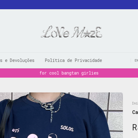
s e Devoluções
Política de Privacidade
E
for cool bangtan girlies
Iní
C
R