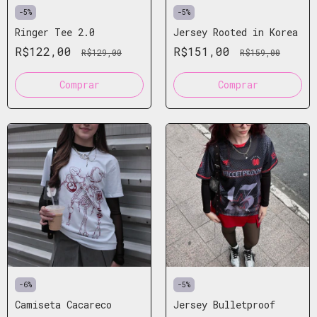
-
5
%
-
5
%
Ringer Tee 2.0
Jersey Rooted in Korea
R$122,00
R$151,00
R$129,00
R$159,00
Comprar
Comprar
-
6
%
-
5
%
Camiseta Cacareco
Jersey Bulletproof