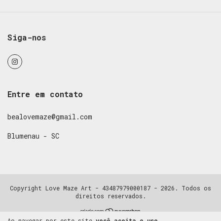
Siga-nos
Entre em contato
bealovemaze@gmail.com
Blumenau - SC
Copyright Love Maze Art - 43487979000187 - 2026. Todos os
direitos reservados.
Ao navegar por este site
você aceita o uso