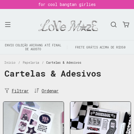
for cool bangtan girlies
ENVIO COLEÇÃO ARIRANG ATÉ FINAL
FRETE GRÁTIS ACIMA DE R$350
DE AGOSTO
Início
/
Papelaria
/
Cartelas & Adesivos
Cartelas & Adesivos
Filtrar
Ordenar