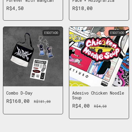
Forever with Bangtan
Face ⭑ Holográfica
R$4,50
R$18,00
ESGOTADO
ESGOTADO
Combo D-Day
Adesivo Chicken Noodle
Soup
R$168,00
R$181,00
R$4,00
R$4,50