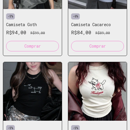
-
5
%
-
6
%
Camiseta Goth
Camiseta Cacareco
R$94,00
R$84,00
R$99,00
R$89,00
Comprar
Comprar
-
5
%
-
5
%